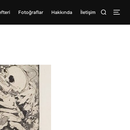
Aranacak
fteri
Fotoğraflar
Hakkında
İletişim
Yan 
içerik: