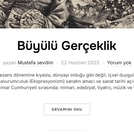
Büyülü Gerçeklik
Yayımlanma
yazan
Mustafa sevdim
22 Haziran 2023
Yorum yok
tarihi
nesans dönemine kıyasla, dünyayı olduğu gibi değil, içsel duygula
ışavurumculuk (Ekspresyonizm) sanatın amacı ve sanat tarihi aç
imar Cumhuriyeti sırasında; mimari, edebiyat, tiyatro, müzik ve 
“BÜYÜLÜ GERÇEKLIK”
DEVAMINI OKU