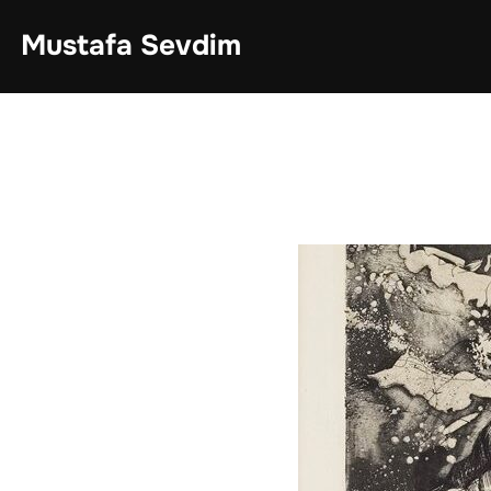
İçeriğe
geç
Mustafa Sevdim